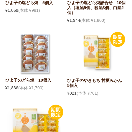
ひよ子の塩どら焼 5個入
ひよ子の塩どら焼詰合せ 10個
入（塩餡5個、粒餡3個、白餡2
¥1,059
(本体 ¥981)
個）
¥1,944
(本体 ¥1,800)
ひよ子のどら焼 10個入
ひよ子のやきもち 甘夏みかん
5個入
¥1,836
(本体 ¥1,700)
¥821
(本体 ¥761)