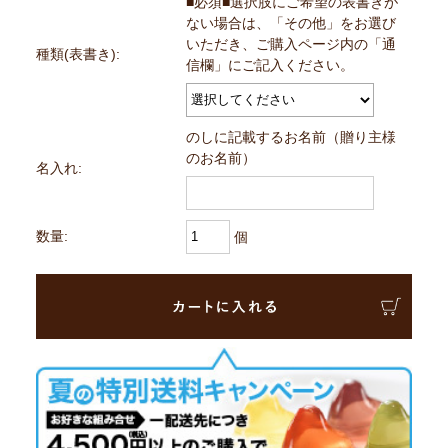
■必須■選択肢にご希望の表書きが
ない場合は、「その他」をお選び
いただき、ご購入ページ内の「通
種類(表書き):
信欄」にご記入ください。
のしに記載するお名前（贈り主様
のお名前）
名入れ:
数量:
個