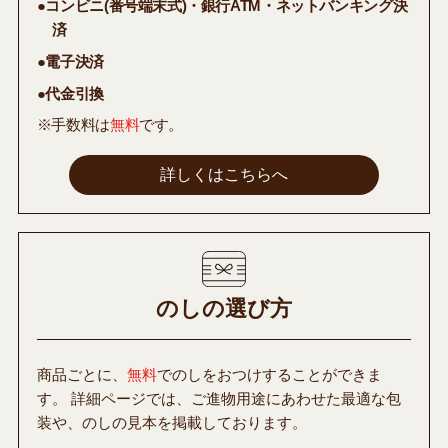
●コンビニ(番号端末式)・銀行ATM・ネットバンキング決
済
●電子決済
●代金引換
※手数料は
無料
です。
詳しくはこちらへ
のしの選び方
商品ごとに、
無料
でのしをおつけすることができま
す。 詳細ページでは、ご進物用途にあわせた最適な包
装や、のしの見本を掲載しております。