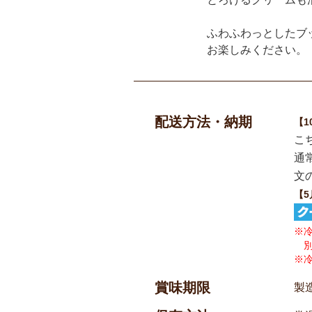
ふわふわっとしたブ
お楽しみください。
配送方法・納期
【1
こ
通
文
【5
※
別
※
賞味期限
製