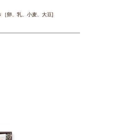
き［卵、乳、小麦、大豆]