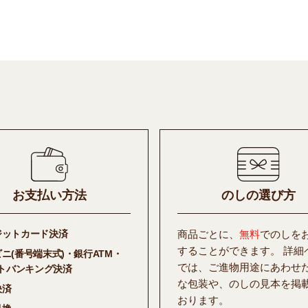
お支払い方法
のしの選び方
ジットカード決済
商品ごとに、
無料
でのしを
することができます。 詳細
ビニ(番号端末式)・銀行ATM・
では、ご進物用途にあわせ
トバンキング決済
な包装や、のしの見本を掲
決済
おります。