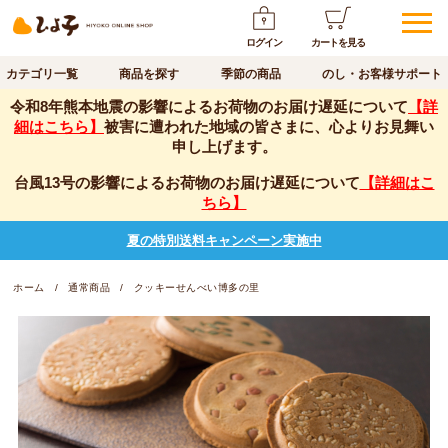
ログイン
カートを見る
カテゴリ一覧
商品を探す
季節の商品
のし・お客様サポート
令和8年熊本地震の影響によるお荷物のお届け遅延について
【詳
細はこちら】
被害に遭われた地域の皆さまに、心よりお見舞い
申し上げます。
台風13号の影響によるお荷物のお届け遅延について
【詳細はこ
ちら】
夏の特別送料キャンペーン実施中
ホーム
通常商品
クッキーせんべい博多の里