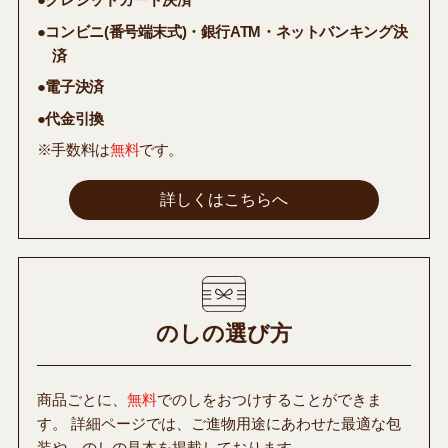
●コンビニ(番号端末式)・銀行ATM・ネットバンキング決
済
●電子決済
●代金引換
※手数料は
無料
です。
詳しくはこちらへ
のしの選び方
商品ごとに、
無料
でのしをおつけすることができま
す。 詳細ページでは、ご進物用途にあわせた最適な包
装や、のしの見本を掲載しております。