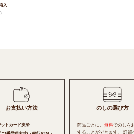
箱入
)
お支払い方法
のしの選び方
ジットカード決済
商品ごとに、
無料
でのしを
することができます。 詳細
ビニ(番号端末式)・銀行ATM・